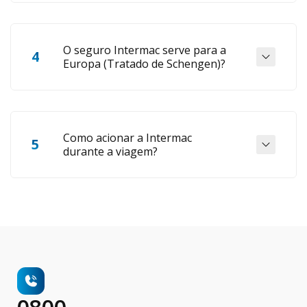
viagem.
Sim. Para situações de saúde de baixa
complexidade, os planos oferecem o serviço de
O seguro Intermac serve para a
4
Telemedicina, permitindo uma primeira
Europa (Tratado de Schengen)?
orientação médica sem que o viajante precise
se deslocar até um centro médico.
A Intermac possui planos com coberturas
compatíveis com as exigências dos países do
Como acionar a Intermac
5
Tratado de Schengen. Verifique o valor de
durante a viagem?
cobertura médica do plano escolhido antes de
contratar.
Basta ligar para a Central de Assistência 24h
(+55 11 4810-0669), enviar mensagem escrita
pelo WhatsApp (+1 786 786 1194) ou e-mail
(asistencias@intermacinsurance.com), com os
dados do seu voucher em mãos.