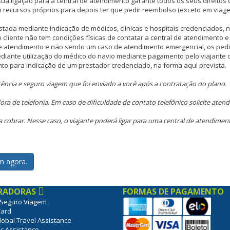
a ligação para a central de atendimento garante todos os seus direitos d
recursos próprios para depois ter que pedir reembolso (exceto em viage
stada mediante indicação de médicos, clínicas e hospitais credenciados, n
cliente não tem condições físicas de contatar a central de atendimento 
 de atendimento e não sendo um caso de atendimento emergencial, os pe
ediante utilização do médico do navio mediante pagamento pelo viajante
ento para indicação de um prestador credenciado, na forma aqui prevista.
stência e seguro viagem que foi enviado a você após a contratação do plano.
dora de telefonia. Em caso de dificuldade de contato telefônico solicite a
 cobrar. Nesse caso, o viajante poderá ligar para uma central de atendiment
m agora.
RADORAS
FORMAS DE PAGAMENTO
y Seguro Viagem
Card
lobal Travel Assistance
c Assistance