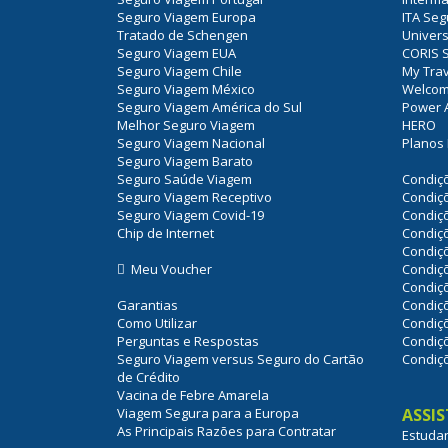
Seguro Viagem Europa
ITA Se
Tratado de Schengen
Univers
Seguro Viagem EUA
CORIS 
Seguro Viagem Chile
My Trav
Seguro Viagem México
Welcom
Seguro Viagem América do Sul
Power A
Melhor Seguro Viagem
HERO
Seguro Viagem Nacional
Planos 
Seguro Viagem Barato
Seguro Saúde Viagem
Condiçõ
Seguro Viagem Receptivo
Condiçõ
Seguro Viagem Covid-19
Condiç
Chip de Internet
Condiçõ
Condiçõ
Meu Voucher
Condiçõ
Condiç
Garantias
Condiçõ
Como Utilizar
Condiç
Perguntas e Respostas
Condiçõ
Seguro Viagem versus Seguro do Cartão
Condiç
de Crédito
Vacina de Febre Amarela
Viagem Segura para a Europa
ASSI
As Principais Razões para Contratar
Estuda