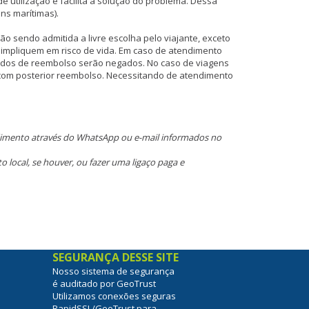
e utilização e facilita a solução do problema. Dessa
ns marítimas).
ão sendo admitida a livre escolha pelo viajante, exceto
e impliquem em risco de vida. Em caso de atendimento
didos de reembolso serão negados. No caso de viagens
 com posterior reembolso. Necessitando de atendimento
tendimento através do WhatsApp ou e-mail informados no
o local, se houver, ou fazer uma ligaço paga e
SEGURANÇA DESSE SITE
Nosso sistema de segurança
é auditado por GeoTrust
Utilizamos conexões seguras
RapidSSL/GeoTrust para