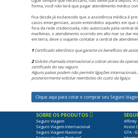
Ligue sempre que necessário, não deixe para depois. A su
forma, você não terá que pagar atendimento médico com 
Fica desde já esclarecido que a assistência médica é pre
casos emergenciais, assim entendidos aqueles em que o 
fora da rede credenciada, não autorizado pela central
marítimas, o atendimento ocorrido em alto mar se dar m
em terra, deve o viajante contatar a central de atendim
1
Certificado eletrônico que garante os benefícios de assi
2
Solicite chamada internacional a cobrar atravs da opera
certificado do seu seguro.
Alguns países podem não permitir ligações internacionais a
posteriormente solicitar reembolso do custo da ligaço.
Clique aqui para cotar e comprar seu Seguro Viage
SOBRE OS PRODUTOS
SEGU
Seguro Viagem
Affinit
Seguro Viagem Internacional
Assist 
Seguro Viagem Nacional
GTA - G
Seguro Viagem Portugal
Interma