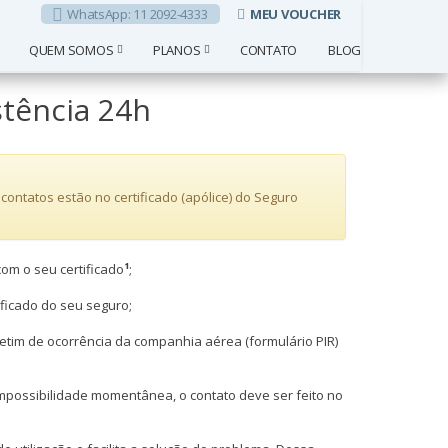
WhatsApp:
11 2092-4333
MEU VOUCHER
QUEM SOMOS
PLANOS
CONTATO
BLOG
stência 24h
contatos estão no certificado (apólice) do Seguro
com o seu certificado
¹
;
ficado do seu seguro;
etim de ocorrência da companhia aérea (formulário PIR)
mpossibilidade momentânea, o contato deve ser feito no