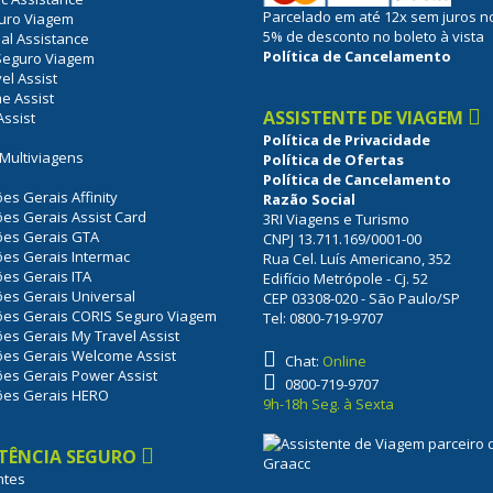
Parcelado em até 12x sem juros n
guro Viagem
5% de desconto no boleto à vista
al Assistance
Política de Cancelamento
Seguro Viagem
el Assist
e Assist
ASSISTENTE DE VIAGEM
ssist
Política de Privacidade
Multiviagens
Política de Ofertas
Política de Cancelamento
es Gerais Affinity
Razão Social
es Gerais Assist Card
3RI Viagens e Turismo
ões Gerais GTA
CNPJ 13.711.169/0001-00
es Gerais Intermac
Rua Cel. Luís Americano, 352
es Gerais ITA
Edifício Metrópole - Cj. 52
es Gerais Universal
CEP 03308-020 - São Paulo/SP
ões Gerais CORIS Seguro Viagem
Tel: 0800-719-9707
es Gerais My Travel Assist
ões Gerais Welcome Assist
Chat:
Online
es Gerais Power Assist
0800-719-9707
ões Gerais HERO
9h-18h Seg. à Sexta
STÊNCIA SEGURO
ntes