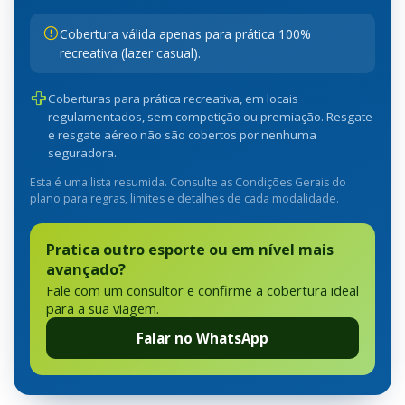
Cobertura válida apenas para prática 100%
recreativa (lazer casual).
Coberturas para prática recreativa, em locais
regulamentados, sem competição ou premiação. Resgate
e resgate aéreo não são cobertos por nenhuma
seguradora.
Esta é uma lista resumida. Consulte as Condições Gerais do
plano para regras, limites e detalhes de cada modalidade.
Pratica outro esporte ou em nível mais
avançado?
Fale com um consultor e confirme a cobertura ideal
para a sua viagem.
Falar no WhatsApp