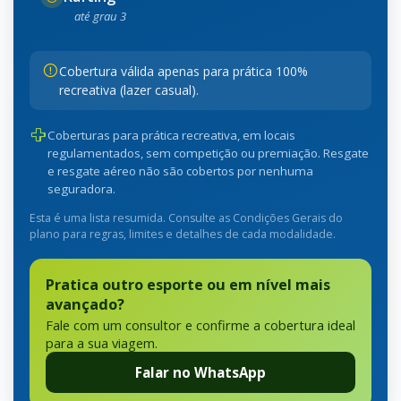
até grau 3
Cobertura válida apenas para prática 100%
recreativa (lazer casual).
Coberturas para prática recreativa, em locais
regulamentados, sem competição ou premiação. Resgate
e resgate aéreo não são cobertos por nenhuma
seguradora.
Esta é uma lista resumida. Consulte as Condições Gerais do
plano para regras, limites e detalhes de cada modalidade.
Pratica outro esporte ou em nível mais
avançado?
Fale com um consultor e confirme a cobertura ideal
para a sua viagem.
Falar no WhatsApp