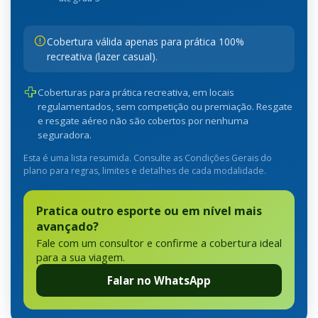
Cobertura válida apenas para prática 100%
recreativa (lazer casual).
Coberturas para prática recreativa, em locais
regulamentados, sem competição ou premiação. Resgate
e resgate aéreo não são cobertos por nenhuma
seguradora.
Esta é uma lista resumida. Consulte as Condições Gerais do
plano para regras, limites e detalhes de cada modalidade.
Pratica outro esporte ou em nível mais
avançado?
Fale com um consultor e confirme a cobertura ideal
para a sua viagem.
Falar no WhatsApp