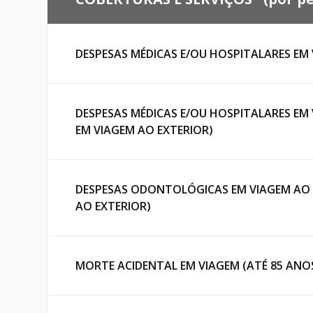
suporte emergencial.
Cobertura ágil e confiável, com assistência 
nacionais e internacionais.
Seguro Viagem Portugal
ITA Seguro Viagem
DESPESAS MÉDICAS E/OU HOSPITALARES EM
Cobertura específica para quem vai a Portug
locais.
Planos acessíveis e eficientes, ideais para v
internacionais.
Seguro Viagem Argentina
DESPESAS MÉDICAS E/OU HOSPITALARES EM
Universal Assistance
EM VIAGEM AO EXTERIOR)
Seguro viagem obrigatório para quem vai viaj
Tradição e suporte global com atendimento 
Seguro Viagem Europa
DESPESAS ODONTOLÓGICAS EM VIAGEM AO 
Viaje tranquilo por toda a Europa, com cobe
de Schengen.
AO EXTERIOR)
MORTE ACIDENTAL EM VIAGEM (ATÉ 85 ANO