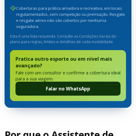
Coberturas para prática amadora e recreativa, em locais
regulamentados, sem competição ou premiação. Resgate
e resgate aéreo não são cobertos por nenhuma
seguradora.
Esta é uma lista resumida. Consulte as Condições Gerais do
plano para regras, limites e detalhes de cada modalidade.
Pratica outro esporte ou em nível mais
avançado?
Fale com um consultor e confirme a cobertura ideal
para a sua viagem.
Falar no WhatsApp
Por que o Assistente de