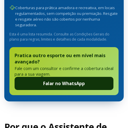
Coberturas para prática amadora e recreativa, em locais
regulamentados, sem competição ou premiação. Resgate
e resgate aéreo não são cobertos por nenhuma
seguradora.
Esta é uma lista resumida. Consulte as Condições Gerais do
plano para regras, limites e detalhes de cada modalidade.
Pratica outro esporte ou em nível mais
avançado?
Fale com um consultor e confirme a cobertura ideal
para a sua viagem.
Falar no WhatsApp
Por que o Assistente de