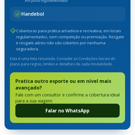
em pista regulamentada
Handebol
Coberturas para prática amadora e recreativa, em locais
regulamentados, sem competição ou premiação. Resgate
e resgate aéreo não são cobertos por nenhuma
seguradora.
Esta é uma lista resumida. Consulte as Condições Gerais do
plano para regras, limites e detalhes de cada modalidade.
Pratica outro esporte ou em nível mais
avançado?
Fale com um consultor e confirme a cobertura ideal
para a sua viagem.
Falar no WhatsApp