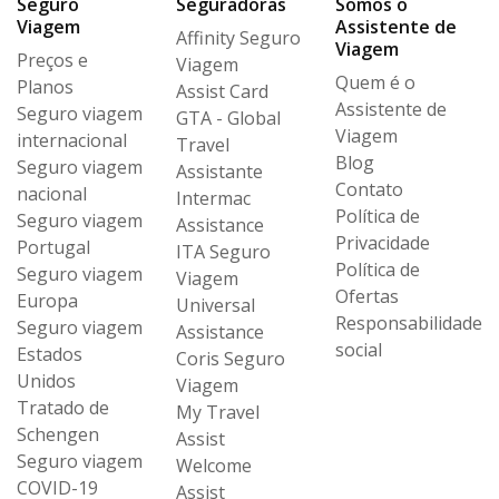
Seguro
Seguradoras
Somos o
Viagem
Assistente de
Affinity Seguro
Viagem
Preços e
Viagem
Quem é o
Planos
Assist Card
Assistente de
Seguro viagem
GTA - Global
Viagem
internacional
Travel
Blog
Seguro viagem
Assistante
Contato
nacional
Intermac
Política de
Seguro viagem
Assistance
Privacidade
Portugal
ITA Seguro
Política de
Seguro viagem
Viagem
Ofertas
Europa
Universal
Responsabilidade
Seguro viagem
Assistance
social
Estados
Coris Seguro
Unidos
Viagem
Tratado de
My Travel
Schengen
Assist
Seguro viagem
Welcome
COVID-19
Assist