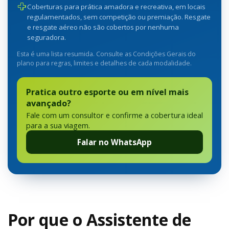
Coberturas para prática amadora e recreativa, em locais
regulamentados, sem competição ou premiação. Resgate
e resgate aéreo não são cobertos por nenhuma
seguradora.
Esta é uma lista resumida. Consulte as Condições Gerais do
plano para regras, limites e detalhes de cada modalidade.
Pratica outro esporte ou em nível mais
avançado?
Fale com um consultor e confirme a cobertura ideal
para a sua viagem.
Falar no WhatsApp
Por que o Assistente de