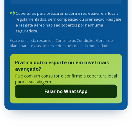
Coberturas para prática amadora e recreativa, em locais
regulamentados, sem competição ou premiação. Resgate
e resgate aéreo não são cobertos por nenhuma
seguradora.
Esta é uma lista resumida. Consulte as Condições Gerais do
plano para regras, limites e detalhes de cada modalidade.
Pratica outro esporte ou em nível mais
avançado?
Fale com um consultor e confirme a cobertura ideal
para a sua viagem.
Falar no WhatsApp