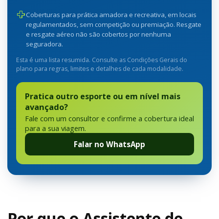
Coberturas para prática amadora e recreativa, em locais
regulamentados, sem competição ou premiação. Resgate
e resgate aéreo não são cobertos por nenhuma
seguradora.
Esta é uma lista resumida. Consulte as Condições Gerais do
plano para regras, limites e detalhes de cada modalidade.
Pratica outro esporte ou em nível mais
avançado?
Fale com um consultor e confirme a cobertura ideal
para a sua viagem.
Falar no WhatsApp
Por que o Assistente de