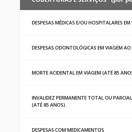
suporte emergencial.
Cobertura ágil e confiável, com assistência 
nacionais e internacionais.
Seguro Viagem Portugal
ITA Seguro Viagem
DESPESAS MÉDICAS E/OU HOSPITALARES EM
Cobertura específica para quem vai a Portug
locais.
Planos acessíveis e eficientes, ideais para v
internacionais.
Seguro Viagem Argentina
DESPESAS ODONTOLÓGICAS EM VIAGEM AO 
Universal Assistance
Seguro viagem obrigatório para quem vai viaj
Tradição e suporte global com atendimento 
Seguro Viagem Europa
MORTE ACIDENTAL EM VIAGEM (ATÉ 85 ANO
Viaje tranquilo por toda a Europa, com cobe
de Schengen.
INVALIDEZ PERMANENTE TOTAL OU PARCIAL
(ATÉ 85 ANOS)
DESPESAS COM MEDICAMENTOS