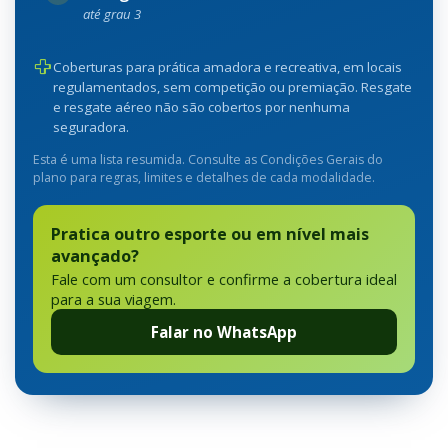
até grau 3
Coberturas para prática amadora e recreativa, em locais
regulamentados, sem competição ou premiação. Resgate
e resgate aéreo não são cobertos por nenhuma
seguradora.
Esta é uma lista resumida. Consulte as Condições Gerais do
plano para regras, limites e detalhes de cada modalidade.
Pratica outro esporte ou em nível mais
avançado?
Fale com um consultor e confirme a cobertura ideal
para a sua viagem.
Falar no WhatsApp