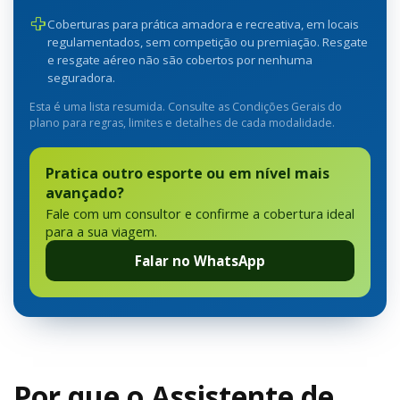
Coberturas para prática amadora e recreativa, em locais
regulamentados, sem competição ou premiação. Resgate
e resgate aéreo não são cobertos por nenhuma
seguradora.
Esta é uma lista resumida. Consulte as Condições Gerais do
plano para regras, limites e detalhes de cada modalidade.
Pratica outro esporte ou em nível mais
avançado?
Fale com um consultor e confirme a cobertura ideal
para a sua viagem.
Falar no WhatsApp
Por que o Assistente de