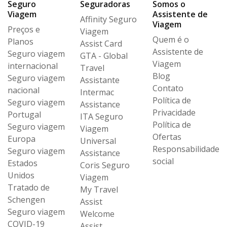
Seguro
Seguradoras
Somos o
Viagem
Assistente de
Affinity Seguro
Viagem
Preços e
Viagem
Quem é o
Planos
Assist Card
Assistente de
Seguro viagem
GTA - Global
Viagem
internacional
Travel
Blog
Seguro viagem
Assistante
Contato
nacional
Intermac
Política de
Seguro viagem
Assistance
Privacidade
Portugal
ITA Seguro
Política de
Seguro viagem
Viagem
Ofertas
Europa
Universal
Responsabilidade
Seguro viagem
Assistance
social
Estados
Coris Seguro
Unidos
Viagem
Tratado de
My Travel
Schengen
Assist
Seguro viagem
Welcome
COVID-19
Assist