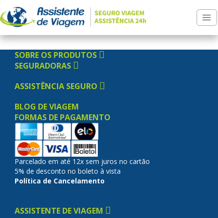
Tog
nav
SOBRE OS PRODUTOS
SEGURADORAS
ASSISTÊNCIA SEGURO
BLOG DE VIAGEM
FORMAS DE PAGAMENTO
Parcelado em até 12x sem juros no cartão
5% de desconto no boleto à vista
Política de Cancelamento
ASSISTENTE DE VIAGEM